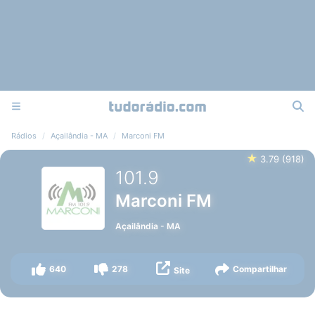
Rádios
Açailândia - MA
Marconi FM
★
3.79
(
918
)
101.9
Marconi FM
Açailândia
-
MA
640
278
Compartilhar
Site