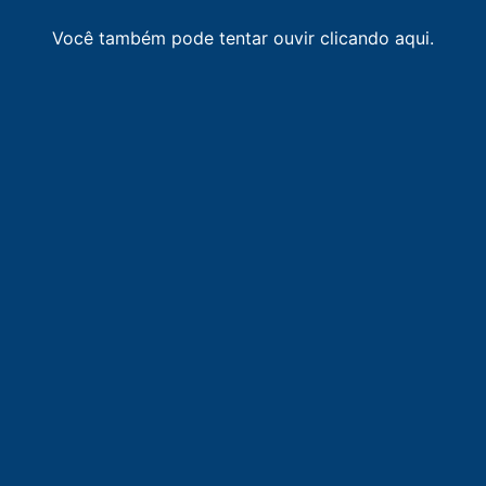
Você também pode tentar ouvir clicando aqui.
LISTA DE RÁDIOS DE AÇAILÂNDIA
87.9
FM
faixa comunitária / Açailândia
-
Açailândia
91.3
FM
Rádio Maranhão FM
-
Açailândia
95.9
FM
Imperial FM
-
Imperatriz
98.1
FM
Rádio Clube
-
Açailândia
100.3
FM
FM Terra
-
Imperatriz