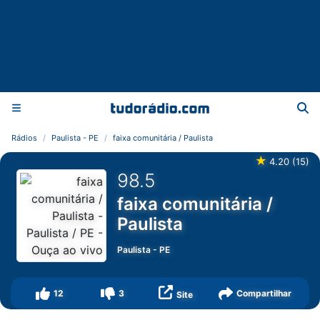
Rádios
Paulista - PE
faixa comunitária / Paulista
★
4.20
(
15
)
98.5
faixa comunitária /
Paulista
Paulista
-
PE
12
3
Compartilhar
Site