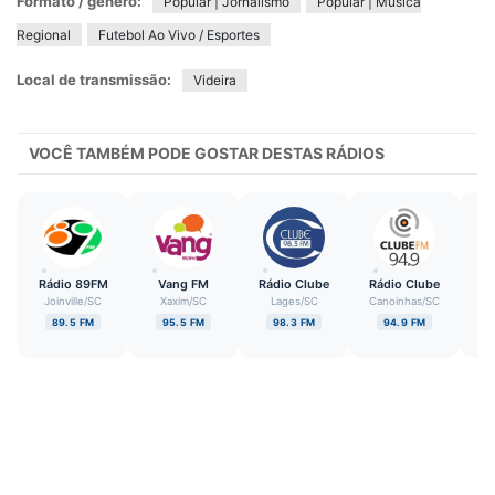
Formato / gênero:
Popular | Jornalismo
Popular | Música
Regional
Futebol Ao Vivo / Esportes
Local de transmissão:
Videira
VOCÊ TAMBÉM PODE GOSTAR DESTAS RÁDIOS
Rádio 89FM
Vang FM
Rádio Clube
Rádio Clube
D
Joinville
/
SC
Xaxim
/
SC
Lages
/
SC
Canoinhas
/
SC
P
G
89.5 FM
95.5 FM
98.3 FM
94.9 FM