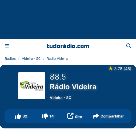
Rádios
Videira - SC
Rádio Videira
★
3.78
(
46
)
88.5
Rádio Videira
Videira
-
SC
32
14
Compartilhar
Site