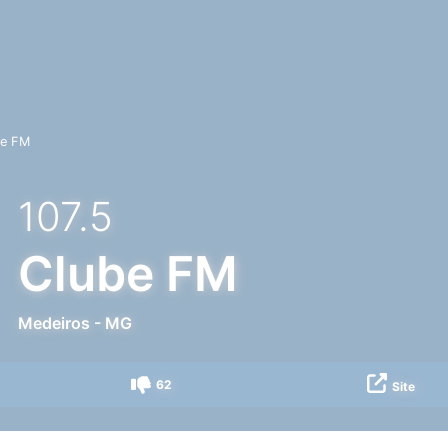
be FM
107.5
Clube FM
Medeiros
-
MG
62
Site