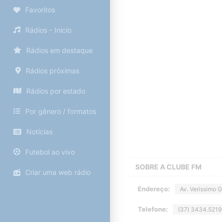
Favoritos
Rádios - Inicio
Rádios em destaque
Rádios próximas
Rádios por estado
Por gênero / formatos
Notícias
Futebol ao vivo
SOBRE A
CLUBE FM
Criar uma web rádio
Endereço:
Av. Verissimo 
Telefone:
(37) 3434.5219