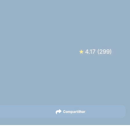
4.17
(
299
)
★
Compartilhar