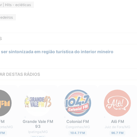
r | Hits - ecléticas
edeiros
S
 ser sintonizada em região turística do interior mineiro
AR DESTAS RÁDIOS
FM
Grande Vale FM
Colonial FM
Alô FM
93
onte
/
MG
Congonhas
/
MG
Juiz de Fora
/
MG
Ipatinga
/
MG
 FM
104.7 FM
96.7 FM