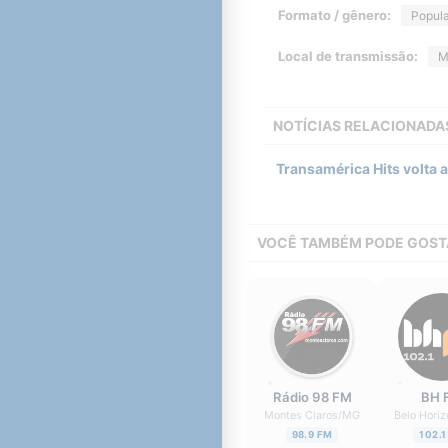
Formato / gênero:
Popula
Local de transmissão:
M
NOTÍCIAS RELACIONADA
Transamérica Hits volta a
VOCÊ TAMBÉM PODE GOST
Rádio 98 FM
BH 
Montes Claros
/
MG
Belo Horiz
98.9 FM
102.1