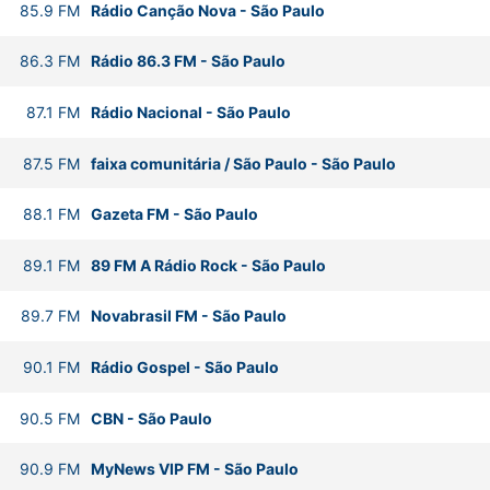
85.9
FM
Rádio Canção Nova
-
São Paulo
86.3
FM
Rádio 86.3 FM
-
São Paulo
87.1
FM
Rádio Nacional
-
São Paulo
87.5
FM
faixa comunitária / São Paulo
-
São Paulo
88.1
FM
Gazeta FM
-
São Paulo
89.1
FM
89 FM A Rádio Rock
-
São Paulo
89.7
FM
Novabrasil FM
-
São Paulo
90.1
FM
Rádio Gospel
-
São Paulo
90.5
FM
CBN
-
São Paulo
90.9
FM
MyNews VIP FM
-
São Paulo