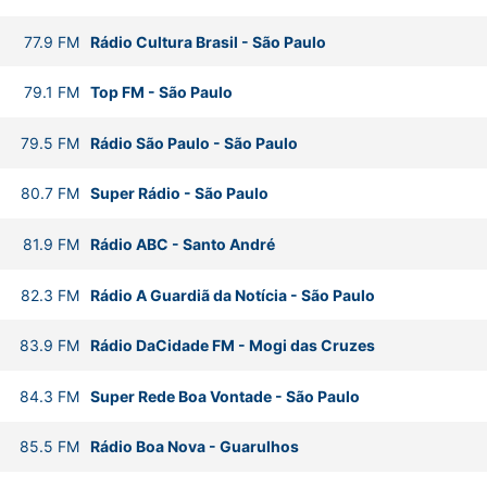
77.9
FM
Rádio Cultura Brasil
-
São Paulo
79.1
FM
Top FM
-
São Paulo
79.5
FM
Rádio São Paulo
-
São Paulo
80.7
FM
Super Rádio
-
São Paulo
81.9
FM
Rádio ABC
-
Santo André
82.3
FM
Rádio A Guardiã da Notícia
-
São Paulo
83.9
FM
Rádio DaCidade FM
-
Mogi das Cruzes
84.3
FM
Super Rede Boa Vontade
-
São Paulo
85.5
FM
Rádio Boa Nova
-
Guarulhos