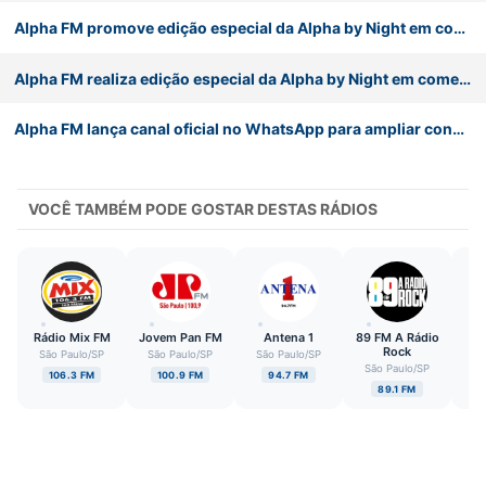
Alpha FM promove edição especial da Alpha by Night em comemoração aos seus 38 anos
Alpha FM realiza edição especial da Alpha by Night em comemoração aos seus 38 anos
Alpha FM lança canal oficial no WhatsApp para ampliar conexão com ouvintes
VOCÊ TAMBÉM PODE GOSTAR DESTAS RÁDIOS
Rádio Mix FM
Jovem Pan FM
Antena 1
89 FM A Rádio
J
Rock
São Paulo
/
SP
São Paulo
/
SP
São Paulo
/
SP
São Paulo
/
SP
Sã
106.3 FM
100.9 FM
94.7 FM
89.1 FM