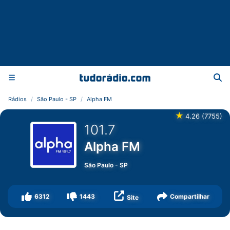
Rádios
São Paulo - SP
Alpha FM
★
4.26
(
7755
)
101.7
Alpha FM
São Paulo
-
SP
6312
1443
Compartilhar
Site