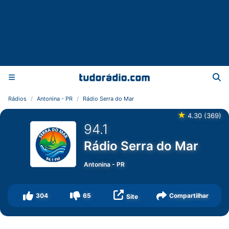
Rádios
Antonina - PR
Rádio Serra do Mar
★
4.30
(
369
)
94.1
Rádio Serra do Mar
Antonina
-
PR
304
65
Compartilhar
Site