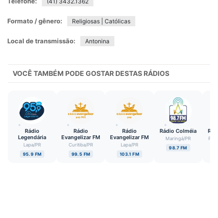
Telefone:
(41) 3432.1362
Formato / gênero:
Religiosas | Católicas
Local de transmissão:
Antonina
VOCÊ TAMBÉM PODE GOSTAR DESTAS RÁDIOS
Rádio
Rádio
Rádio
Rádio Colméia
Rád
Legendária
Evangelizar FM
Evangelizar FM
Maringá
/
PR
Pon
Lapa
/
PR
Curitiba
/
PR
Lapa
/
PR
98.7 FM
95.9 FM
99.5 FM
103.1 FM