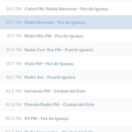
90.1
FM
Catve FM / Rádio Nacional
-
Foz do Iguaçu
90.7
FM
Rádio Mundial
-
Foz do Iguaçu
91.1
FM
Rádio Mix FM
-
Foz do Iguaçu
91.5
FM
Radio Con Vos FM
-
Puerto Iguazú
91.7
FM
Viola FM
-
Foz do Iguaçu
92.1
FM
Radio Sol
-
Puerto Iguazú
92.5
FM
Universo FM
-
Ciudad del Este
92.9
FM
Planeta Radio FM
-
Ciudad del Este
93.3
FM
93 FM
-
Foz do Iguaçu