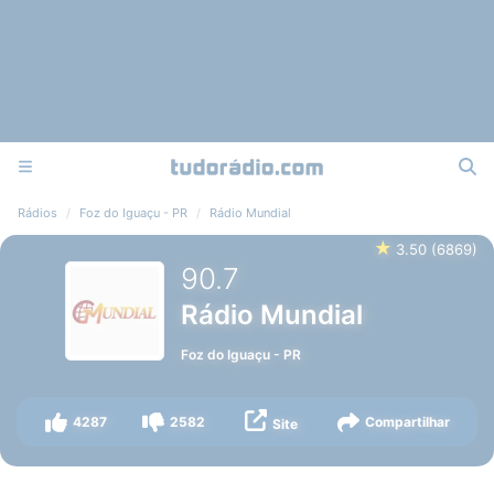
Rádios
Foz do Iguaçu - PR
Rádio Mundial
★
3.50
(
6869
)
90.7
Rádio Mundial
Foz do Iguaçu
-
PR
4287
2582
Compartilhar
Site