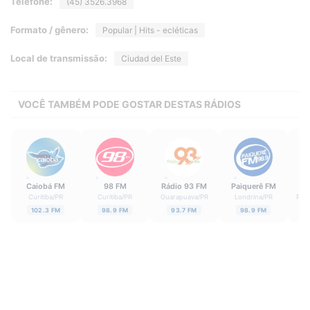
Telefone:
(45) 3526.3968
Formato / gênero:
Popular | Hits - ecléticas
Local de transmissão:
Ciudad del Este
VOCÊ TAMBÉM PODE GOSTAR DESTAS RÁDIOS
Caiobá FM
98 FM
Rádio 93 FM
Paiquerê FM
M
Curitiba
/
PR
Curitiba
/
PR
Guarapuava
/
PR
Londrina
/
PR
Pon
102.3 FM
98.9 FM
93.7 FM
98.9 FM