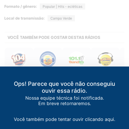
Formato / gênero:
Popular | Hits - ecléticas
Local de transmissão:
Campo Verde
VOCÊ TAMBÉM PODE GOSTAR DESTAS RÁDIOS
104 FM
Gazeta FM
Band FM
Gazeta FM
Rondonópolis
/
MT
Cuiabá
/
MT
Cuiabá
/
MT
Tangará da
Sã
Serra
/
MT
104.1 FM
99.9 FM
101.1 FM
Ops! Parece que você não conseguiu
M
98.9 FM
ouvir essa rádio.
Nossa equipe técnica foi notificada.
Em breve retornaremos.
Você também pode tentar ouvir clicando aqui.