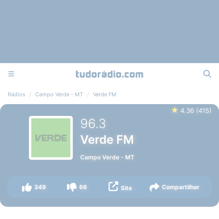
Rádios
Campo Verde - MT
Verde FM
★
4.36
(
415
)
96.3
Verde FM
Campo Verde
-
MT
349
66
Compartilhar
Site