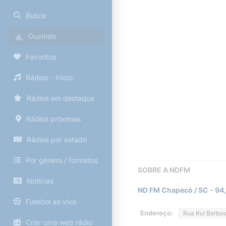
Busca
Ouvindo
Favoritos
Rádios - Inicio
Rádios em destaque
Rádios próximas
Rádios por estado
Por gênero / formatos
SOBRE A
NDFM
Notícias
ND FM Chapecó / SC - 94,
Futebol ao vivo
Endereço:
Rua Rui Barbos
Criar uma web rádio