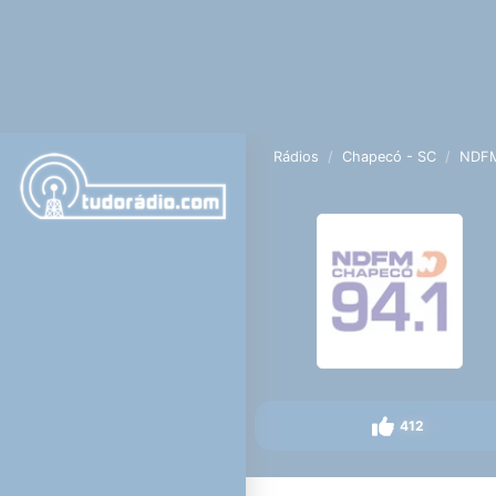
Rádios
Chapecó - SC
NDF
412