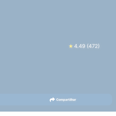
4.49
(
472
)
★
Compartilhar