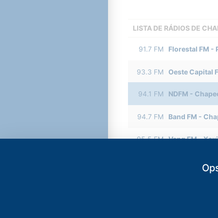
LISTA DE RÁDIOS DE CH
91.7
FM
Florestal FM
-
93.3
FM
Oeste Capital 
94.1
FM
NDFM
-
Chape
94.7
FM
Band FM
-
Cha
95.5
FM
Vang FM
-
Xax
96.1
FM
Rádio Contine
Ops
96.9
FM
Rádio Cultura
97.7
FM
Rádio Tropical