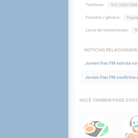
Telefone:
(54) 3362.1384
Formato / gênero:
Popula
Local de transmissão:
R
NOTÍCIAS RELACIONADA
Jovem Pan FM estreia no
Jovem Pan FM confirma af
VOCÊ TAMBÉM PODE GOST