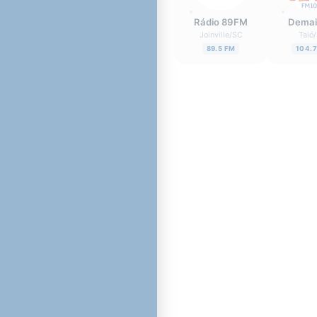
Rádio 89FM
Demai
Joinville
/
SC
Taió
/
89.5 FM
104.