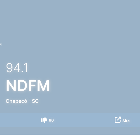
M
94.1
NDFM
Chapecó
-
SC
60
Site