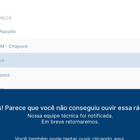
APECÓ
Planalto
FM
-
Chapecó
có
pecó
im
ntal FM
-
Coronel Freitas
! Parece que você não conseguiu ouvir essa rá
Nossa equipe técnica foi notificada.
-
Xaxim
Em breve retornaremos.
-
São Carlos SC
Você também pode tentar ouvir clicando aqui.