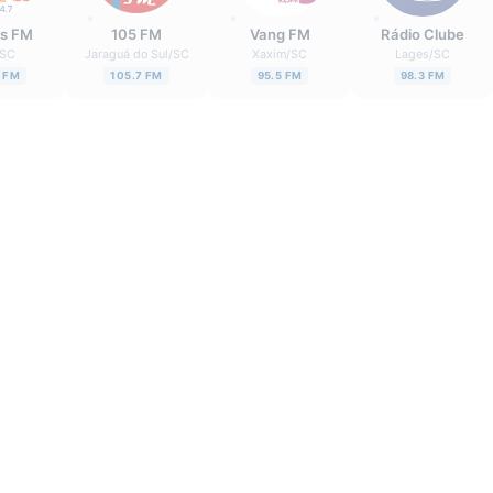
s FM
105 FM
Vang FM
Rádio Clube
SC
Jaraguá do Sul
/
SC
Xaxim
/
SC
Lages
/
SC
7 FM
105.7 FM
95.5 FM
98.3 FM