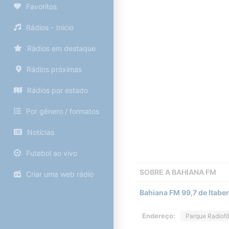
Favoritos
Rádios - Inicio
Rádios em destaque
Rádios próximas
Rádios por estado
Por gênero / formatos
Notícias
Futebol ao vivo
SOBRE A
BAHIANA FM
Criar uma web rádio
Bahiana FM 99,7 de Itaber
Endereço:
Parque Radiofô