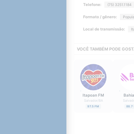
Telefone:
(75) 3251.1184
Formato / gênero:
Popula
Local de transmissão:
I
VOCÊ TAMBÉM PODE GOST
Itapoan FM
Bahi
Salvador
/
BA
Salvad
97.5 FM
88.7