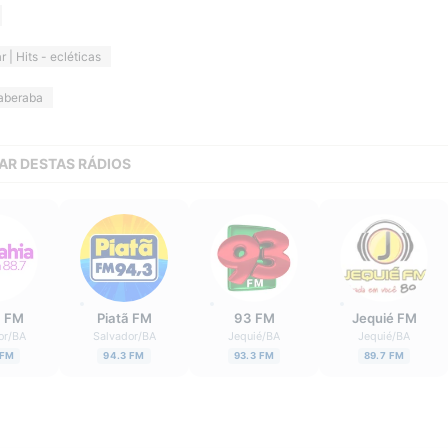
r | Hits - ecléticas
taberaba
AR DESTAS RÁDIOS
a FM
Piatã FM
93 FM
Jequié FM
or
/
BA
Salvador
/
BA
Jequié
/
BA
Jequié
/
BA
 FM
94.3 FM
93.3 FM
89.7 FM