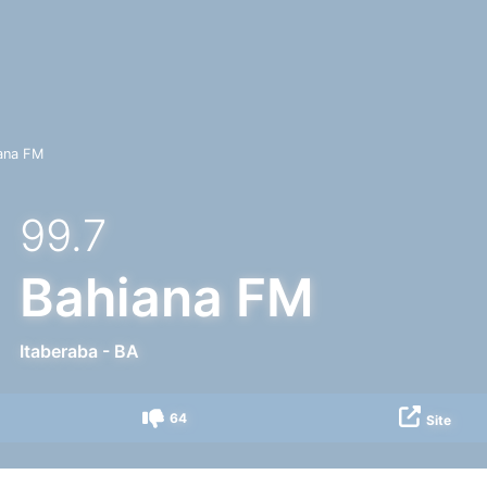
ana FM
99.7
Bahiana FM
Itaberaba
-
BA
64
Site