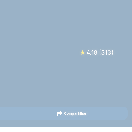
4.18
(
313
)
★
Compartilhar