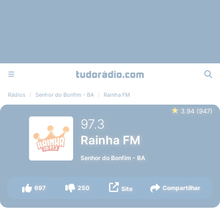
Rádios
Senhor do Bonfim - BA
Rainha FM
★
3.94
(
947
)
97.3
Rainha FM
Senhor do Bonfim
-
BA
697
250
Compartilhar
Site