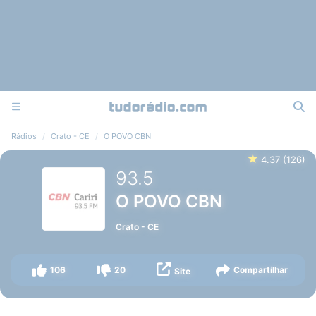
Rádios
Crato - CE
O POVO CBN
★
4.37
(
126
)
93.5
O POVO CBN
Crato
-
CE
106
20
Compartilhar
Site