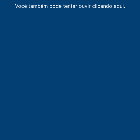
Você também pode tentar ouvir clicando aqui.
92.3
FM
Rádio Progresso
-
Juazeiro do Norte
92.7
FM
Jangadeiro FM
-
Juazeiro do Norte
93.5
FM
O POVO CBN
-
Crato
94.3
FM
Universitária URCA FM
-
Crato
96.7
FM
Cariri FM
-
Barbalha
97.1
FM
Plus FM
-
Juazeiro do Norte
97.5
FM
BandNews FM
-
Juazeiro do Norte
99.1
FM
Princesa FM
-
Crato
99.9
FM
Vale FM
-
Juazeiro do Norte