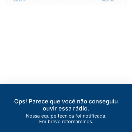
Ops! Parece que você não conseguiu
ouvir essa rádio.
Nossa equipe técnica foi notificada.
LISTA DE RÁDIOS DE CRATO
Em breve retornaremos.
91.9
FM
Iracema do Cariri FM
-
Juazeiro do Norte