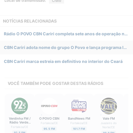
Local de transmissão:
Crato
NOTÍCIAS RELACIONADAS
Rádio O POVO CBN Cariri completa sete anos de operação no interior do Ceará
CBN Cariri adota nome do grupo O Povo e lança programa local no interior cearense
CBN Cariri marca estreia em definitivo no interior do Ceará
VOCÊ TAMBÉM PODE GOSTAR DESTAS RÁDIOS
Verdinha FM /
O POVO CBN
BandNews FM
Vale FM
J
Rádio Verdes
Fortaleza
/
CE
Fortaleza
/
CE
Juazeiro do
Mares
Fortaleza
/
CE
Fo
Norte
/
CE
95.5 FM
101.7 FM
92.5 FM
99.9 FM