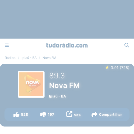
Rádios
Ipiaú - BA
Nova FM
★
3.91
(
725
)
89.3
Nova FM
Ipiaú
-
BA
528
197
Compartilhar
Site