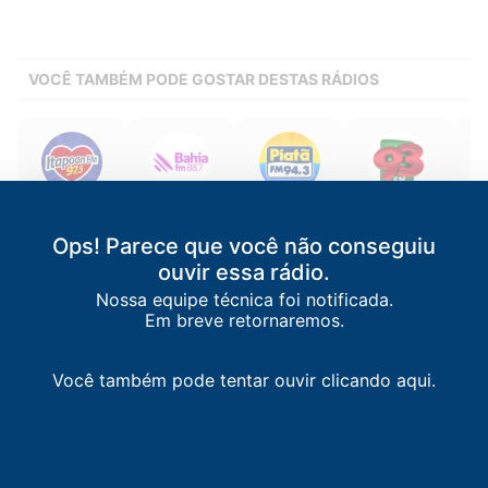
VOCÊ TAMBÉM PODE GOSTAR DESTAS RÁDIOS
Itapoan FM
Bahia FM
Piatã FM
93 FM
J
Salvador
/
BA
Salvador
/
BA
Salvador
/
BA
Jequié
/
BA
Ops! Parece que você não conseguiu
97.5 FM
88.7 FM
94.3 FM
93.3 FM
ouvir essa rádio.
Nossa equipe técnica foi notificada.
Em breve retornaremos.
Você também pode tentar ouvir clicando aqui.