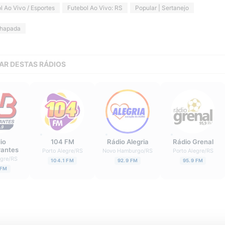
l Ao Vivo / Esportes
Futebol Ao Vivo: RS
Popular | Sertanejo
hapada
AR DESTAS RÁDIOS
io
104 FM
Rádio Alegria
Rádio Grenal
rantes
Porto Alegre
/
RS
Novo Hamburgo
/
RS
Porto Alegre
/
RS
egre
/
RS
104.1 FM
92.9 FM
95.9 FM
 FM