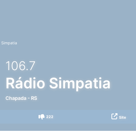
 Simpatia
106.7
Rádio Simpatia
Chapada
-
RS
222
Site