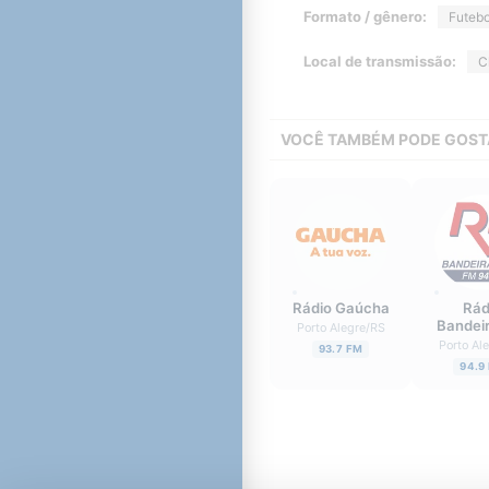
Formato / gênero:
Futebo
Local de transmissão:
C
VOCÊ TAMBÉM PODE GOST
Rádio Gaúcha
Rád
Bandei
Porto Alegre
/
RS
Porto Al
93.7 FM
94.9