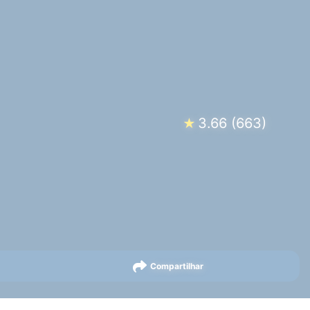
3.66
(
663
)
★
Compartilhar