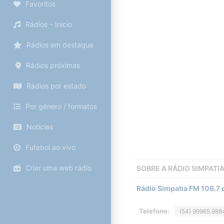
Favoritos
Rádios - Inicio
Rádios em destaque
Rádios próximas
Rádios por estado
Por gênero / formatos
Notícias
Futebol ao vivo
Criar uma web rádio
SOBRE A
RÁDIO SIMPATI
Rádio Simpatia FM 106.7
Telefone:
(54) 99965.988