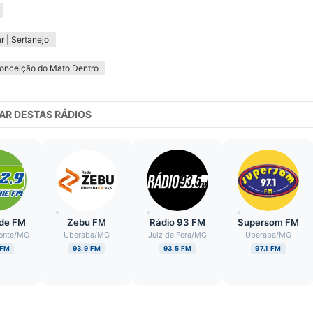
r | Sertanejo
onceição do Mato Dentro
AR DESTAS RÁDIOS
ade FM
Zebu FM
Rádio 93 FM
Supersom FM
onte
/
MG
Uberaba
/
MG
Juiz de Fora
/
MG
Uberaba
/
MG
 FM
93.9 FM
93.5 FM
97.1 FM