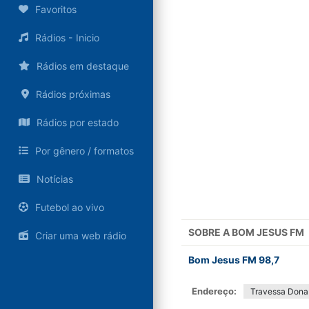
Favoritos
Rádios - Inicio
Rádios em destaque
Rádios próximas
Rádios por estado
Por gênero / formatos
Notícias
Futebol ao vivo
SOBRE A
BOM JESUS FM
Criar uma web rádio
Bom Jesus FM 98,7
Endereço:
Travessa Dona