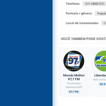
Telefone:
(31) 3868.1021
Formato / gênero:
Popula
Local de transmissão:
C
VOCÊ TAMBÉM PODE GOST
Mundo Melhor
Liberd
97,7 FM
Belo Horiz
Governador
92.9
Valadares
/
MG
97.7 FM