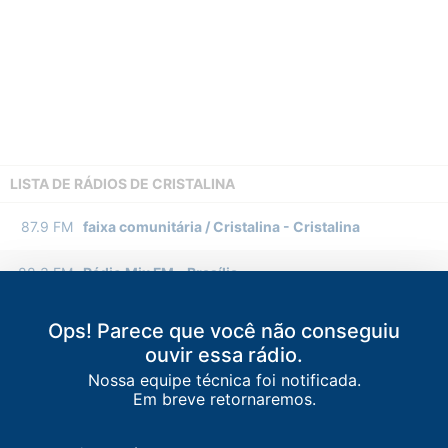
LISTA DE RÁDIOS DE CRISTALINA
87.9
FM
faixa comunitária / Cristalina
-
Cristalina
88.3
FM
Rádio Mix FM
-
Brasília
89.3
FM
Serra dos Cristais FM
-
Cristalina
Ops! Parece que você não conseguiu
ouvir essa rádio.
89.9
FM
Rádio Bandeirantes
-
Brasília
Nossa equipe técnica foi notificada.
Em breve retornaremos.
90.9
FM
Supra FM
-
Luziânia