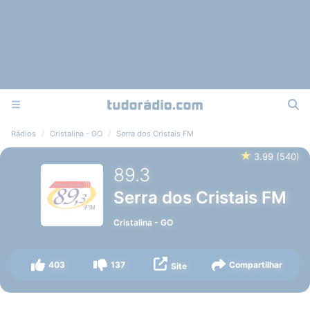
Rádios
Cristalina - GO
Serra dos Cristais FM
★
3.99
(
540
)
89.3
Serra dos Cristais FM
Cristalina
-
GO
403
137
Compartilhar
Site