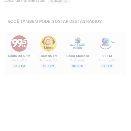
Local de transmissão:
Cristalina
VOCÊ TAMBÉM PODE GOSTAR DESTAS RÁDIOS
Rádio 99,5 FM
Líder 95 FM
Rádio Sucesso
92 FM
P
Goiânia
/
GO
Rio Verde
/
GO
Goiânia
/
GO
Formosa
/
GO
Ita
99.5 FM
95.3 FM
98.3 FM
92.1 FM