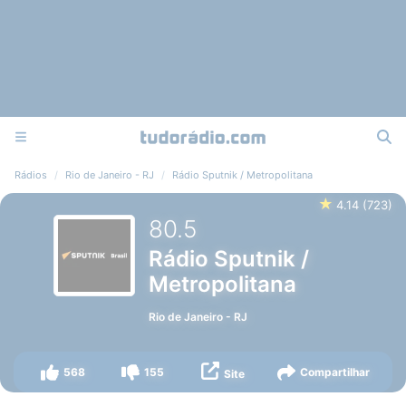
Rádios
Rio de Janeiro - RJ
Rádio Sputnik / Metropolitana
★
4.14
(
723
)
80.5
Rádio Sputnik /
Metropolitana
Rio de Janeiro
-
RJ
568
155
Compartilhar
Site