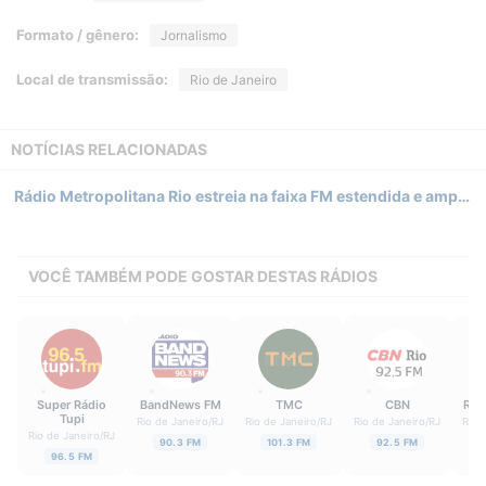
Formato / gênero:
Jornalismo
Local de transmissão:
Rio de Janeiro
NOTÍCIAS RELACIONADAS
Rádio Metropolitana Rio estreia na faixa FM estendida e amplia alcance no dial carioca
VOCÊ TAMBÉM PODE GOSTAR DESTAS RÁDIOS
Super Rádio
BandNews FM
TMC
CBN
Rád
Tupi
Rio de Janeiro
/
RJ
Rio de Janeiro
/
RJ
Rio de Janeiro
/
RJ
Rio 
Rio de Janeiro
/
RJ
90.3 FM
101.3 FM
92.5 FM
96.5 FM