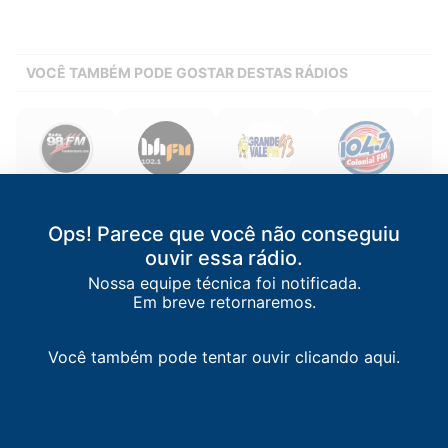
VOCÊ TAMBÉM PODE GOSTAR DESTAS RÁDIOS
Rádio 98 FM
BH FM
Grande Vale FM
Colonial FM
93
Montes
Belo
Congonhas
/
MG
Juiz
Ipatinga
/
MG
Claros
/
MG
Horizonte
/
MG
104.7 FM
Ops! Parece que você não conseguiu
93.1 FM
98.9 FM
102.1 FM
ouvir essa rádio.
Nossa equipe técnica foi notificada.
Em breve retornaremos.
Você também pode tentar ouvir clicando aqui.