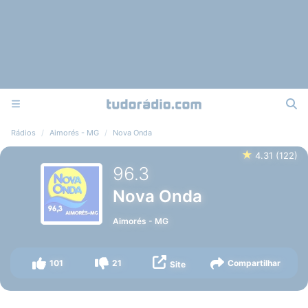
Rádios
Aimorés - MG
Nova Onda
★
4.31
(
122
)
96.3
Nova Onda
Aimorés
-
MG
101
21
Compartilhar
Site