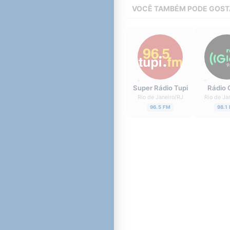
VOCÊ TAMBÉM PODE GOST
Super Rádio Tupi
Rádio 
Rio de Janeiro
/
RJ
Rio de Ja
96.5 FM
98.1