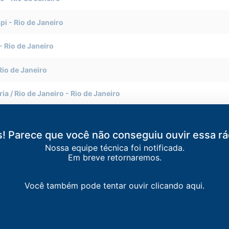
pi
-
Rio de Janeiro
-
Rio de Janeiro
Rio de Janeiro
ia / Rio de Janeiro
-
Rio de Janeiro
-
Rio de Janeiro
! Parece que você não conseguiu ouvir essa rá
Rio de Janeiro
Nossa equipe técnica foi notificada.
Em breve retornaremos.
de Janeiro
Você também pode tentar ouvir clicando aqui.
aneiro
-
Rio de Janeiro