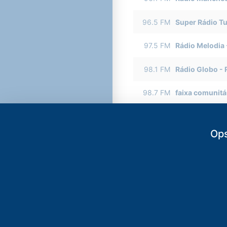
96.5
FM
Super Rádio Tu
97.5
FM
Rádio Melodia
98.1
FM
Rádio Globo
-
98.7
FM
faixa comunitár
99.3
FM
Rádio MEC FM
Ops
99.9
FM
Rádio JB FM
-
100.5
FM
FM O Dia
-
Rio 
101.3
FM
TMC
-
Rio de J
102.1
FM
Rádio Mix FM