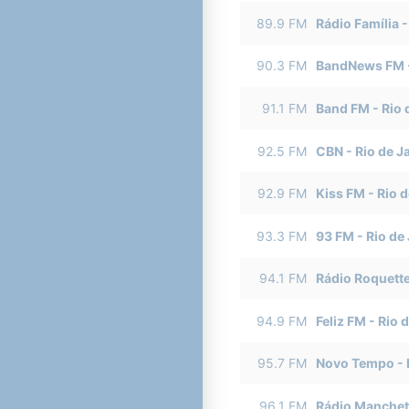
89.9
FM
Rádio Família
90.3
FM
BandNews FM
91.1
FM
Band FM
-
Rio 
92.5
FM
CBN
-
Rio de J
92.9
FM
Kiss FM
-
Rio d
93.3
FM
93 FM
-
Rio de
94.1
FM
Rádio Roquett
94.9
FM
Feliz FM
-
Rio 
95.7
FM
Novo Tempo
-
96.1
FM
Rádio Manchet