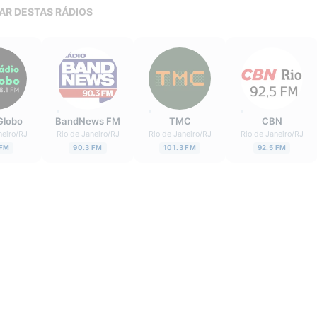
AR DESTAS RÁDIOS
Globo
BandNews FM
TMC
CBN
neiro
/
RJ
Rio de Janeiro
/
RJ
Rio de Janeiro
/
RJ
Rio de Janeiro
/
RJ
 FM
90.3 FM
101.3 FM
92.5 FM