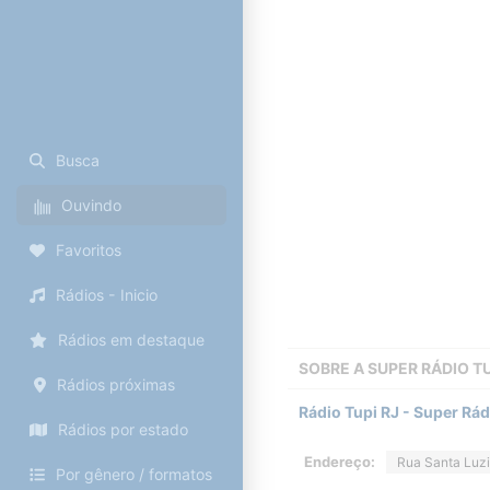
Busca
Ouvindo
Favoritos
Rádios - Inicio
Rádios em destaque
SOBRE A
SUPER RÁDIO T
Rádios próximas
Rádio Tupi RJ - Super Rá
Rádios por estado
Endereço:
Rua Santa Luzi
Por gênero / formatos