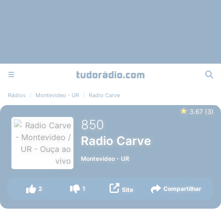
Rádios
Montevideo - UR
Radio Carve
★
3.67
(
3
)
850
Radio Carve
Montevideo
-
UR
2
1
Compartilhar
Site