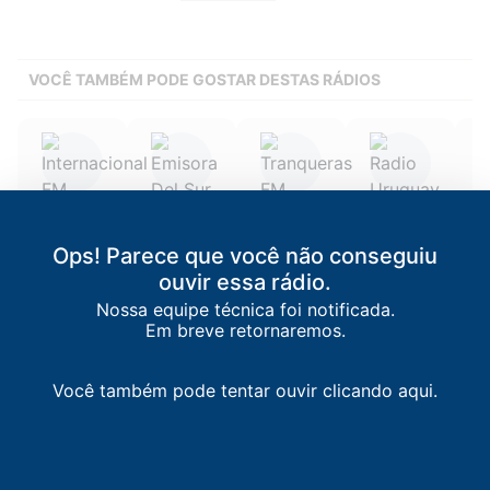
VOCÊ TAMBÉM PODE GOSTAR DESTAS RÁDIOS
Internacional
Emisora Del
Tranqueras FM
Radio Uruguay
Rad
FM
Sur FM
Tranqueras
/
UR
Melo
/
UR
A
Rivera
/
UR
Rivera
/
UR
107.3 FM
106.9 FM
Ops! Parece que você não conseguiu
94.5 FM
93.9 FM
ouvir essa rádio.
Nossa equipe técnica foi notificada.
Em breve retornaremos.
Você também pode tentar ouvir clicando aqui.