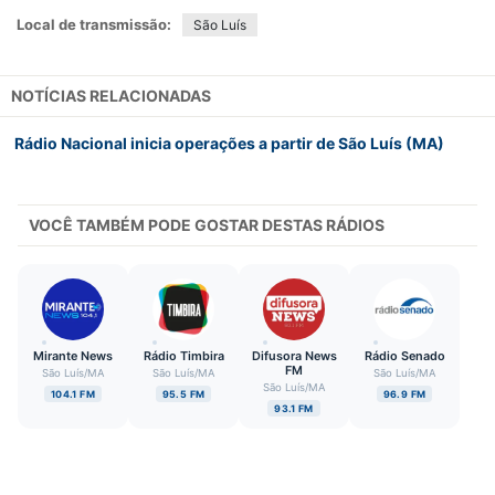
Local de transmissão:
São Luís
NOTÍCIAS RELACIONADAS
Rádio Nacional inicia operações a partir de São Luís (MA)
VOCÊ TAMBÉM PODE GOSTAR DESTAS RÁDIOS
Mirante News
Rádio Timbira
Difusora News
Rádio Senado
FM
São Luís
/
MA
São Luís
/
MA
São Luís
/
MA
São Luís
/
MA
104.1 FM
95.5 FM
96.9 FM
93.1 FM