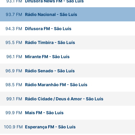
93.1
FM
Difusora News FM
-
São Luís
93.7
FM
Rádio Nacional
-
São Luís
94.3
FM
Difusora FM
-
São Luís
95.5
FM
Rádio Timbira
-
São Luís
96.1
FM
Mirante FM
-
São Luís
96.9
FM
Rádio Senado
-
São Luís
98.5
FM
Rádio Maranhão FM
-
São Luís
99.1
FM
Rádio Cidade / Deus é Amor
-
São Luís
99.9
FM
Mais FM
-
São Luís
100.9
FM
Esperança FM
-
São Luís