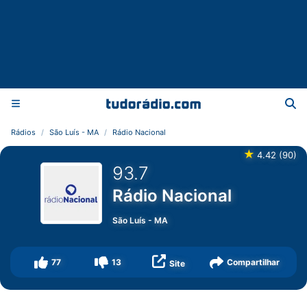
Rádios
São Luís - MA
Rádio Nacional
★
4.42
(
90
)
93.7
Rádio Nacional
São Luís
-
MA
77
13
Compartilhar
Site