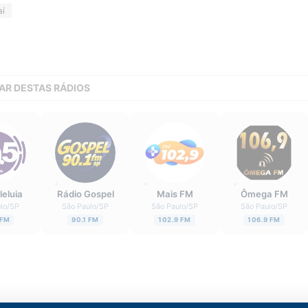
aí
AR DESTAS RÁDIOS
leluia
Rádio Gospel
Mais FM
Ômega FM
lo
/
SP
São Paulo
/
SP
São Paulo
/
SP
São Paulo
/
SP
 FM
90.1 FM
102.9 FM
106.9 FM