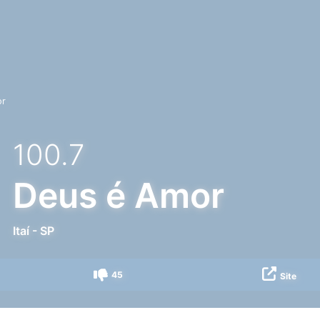
or
100.7
Deus é Amor
Itaí
-
SP
45
Site