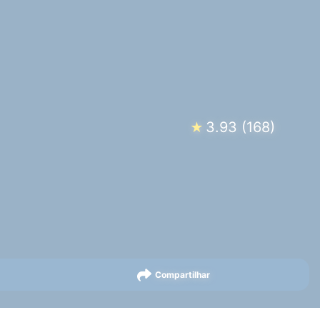
3.93
(
168
)
★
Compartilhar