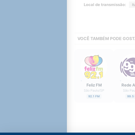
Local de transmissão:
It
VOCÊ TAMBÉM PODE GOST
Feliz FM
Rede A
São Paulo
/
SP
São Pau
92.1 FM
99.5