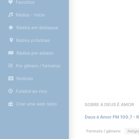
Favoritos
Rádios - Inicio
Rádios em destaque
Rádios próximas
Rádios por estado
Por gênero / formatos
Notícias
Futebol ao vivo
Criar uma web rádio
SOBRE A
DEUS É AMOR
Deus é Amor FM 100,7 - R
Formato / gênero:
Religi