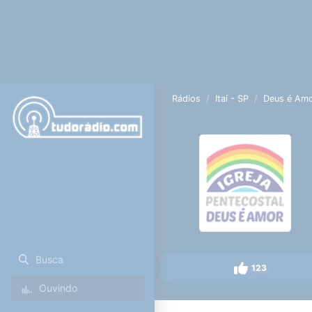
Rádios
Itaí - SP
Deus é Am
Busca
123
Ouvindo