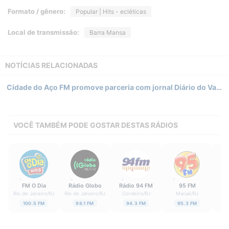
Formato / gênero:
Popular | Hits - ecléticas
Local de transmissão:
Barra Mansa
NOTÍCIAS RELACIONADAS
Cidade do Aço FM promove parceria com jornal Diário do Vale para transmissão do Campeonato Carioca 2024
VOCÊ TAMBÉM PODE GOSTAR DESTAS RÁDIOS
FM O Dia
Rádio Globo
Rádio 94 FM
95 FM
Rá
Rio de Janeiro
/
RJ
Rio de Janeiro
/
RJ
Cordeiro
/
RJ
Macaé
/
RJ
100.5 FM
98.1 FM
94.3 FM
95.3 FM