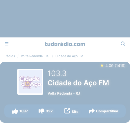
Rádios
Volta Redonda - RJ
Cidade do Aço FM
★
4.09
(
1419
)
103.3
Cidade do Aço FM
Volta Redonda
-
RJ
1097
322
Compartilhar
Site