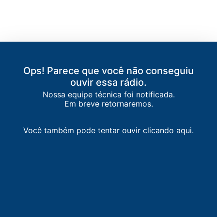
Ops! Parece que você não conseguiu
ouvir essa rádio.
Nossa equipe técnica foi notificada.
Em breve retornaremos.
Você também pode tentar ouvir clicando aqui.
LISTA DE RÁDIOS DE VOLTA REDONDA
87.5
FM
faixa comunitária / Volta Redonda
-
Volta Redonda
88.7
FM
Rádio 88 FM
-
Volta Redonda