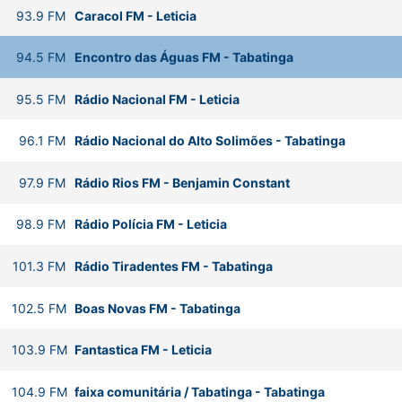
93.9
FM
Caracol FM
-
Leticia
94.5
FM
Encontro das Águas FM
-
Tabatinga
95.5
FM
Rádio Nacional FM
-
Leticia
96.1
FM
Rádio Nacional do Alto Solimões
-
Tabatinga
97.9
FM
Rádio Rios FM
-
Benjamin Constant
98.9
FM
Rádio Polícia FM
-
Leticia
101.3
FM
Rádio Tiradentes FM
-
Tabatinga
102.5
FM
Boas Novas FM
-
Tabatinga
103.9
FM
Fantastica FM
-
Leticia
104.9
FM
faixa comunitária / Tabatinga
-
Tabatinga