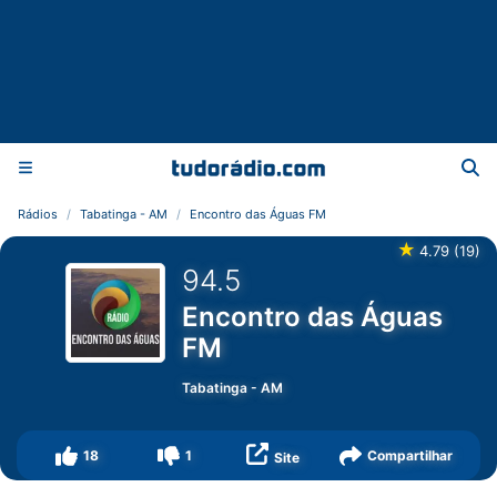
Rádios
Tabatinga - AM
Encontro das Águas FM
★
4.79
(
19
)
94.5
Encontro das Águas
FM
Tabatinga
-
AM
18
1
Compartilhar
Site