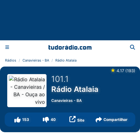
Rádios
Canavieiras - BA
Rádio Atalaia
★
4.17
(
193
)
101.1
Rádio Atalaia
Canavieiras
-
BA
153
40
Compartilhar
Site