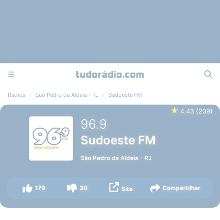
Rádios
São Pedro da Aldeia - RJ
Sudoeste FM
★
4.43
(
209
)
96.9
Sudoeste FM
São Pedro da Aldeia
-
RJ
179
30
Compartilhar
Site