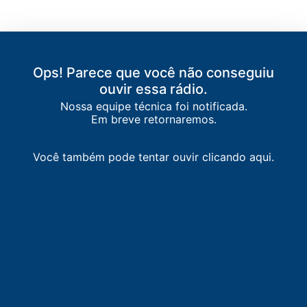
Ops! Parece que você não conseguiu
ouvir essa rádio.
Nossa equipe técnica foi notificada.
Em breve retornaremos.
Você também pode tentar ouvir clicando aqui.
LISTA DE RÁDIOS DE SÃO PEDRO DA ALDEIA
87.5
FM
faixa comunitária / São Pedro da Aldeia
-
São Pedro da Aldeia
88.7
FM
RC FM
-
Cabo Frio
89.3
FM
Rede Aleluia
-
Cabo Frio
89.9
FM
Rádio Mania FM
-
Armação dos Búzios