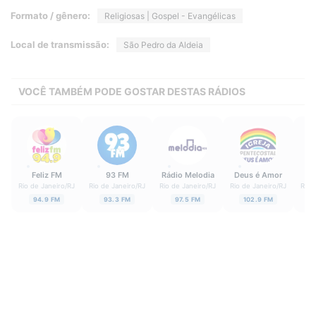
Formato / gênero:
Religiosas | Gospel - Evangélicas
Local de transmissão:
São Pedro da Aldeia
VOCÊ TAMBÉM PODE GOSTAR DESTAS RÁDIOS
Feliz FM
93 FM
Rádio Melodia
Deus é Amor
Re
Rio de Janeiro
/
RJ
Rio de Janeiro
/
RJ
Rio de Janeiro
/
RJ
Rio de Janeiro
/
RJ
Rio 
94.9 FM
93.3 FM
97.5 FM
102.9 FM