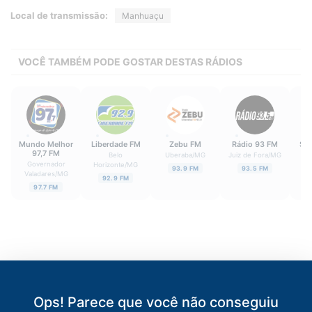
Local de transmissão:
Manhuaçu
VOCÊ TAMBÉM PODE GOSTAR DESTAS RÁDIOS
Mundo Melhor
Liberdade FM
Zebu FM
Rádio 93 FM
Su
97,7 FM
Belo
Uberaba
/
MG
Juiz de Fora
/
MG
U
Governador
Horizonte
/
MG
93.9 FM
93.5 FM
Valadares
/
MG
92.9 FM
97.7 FM
Ops! Parece que você não conseguiu