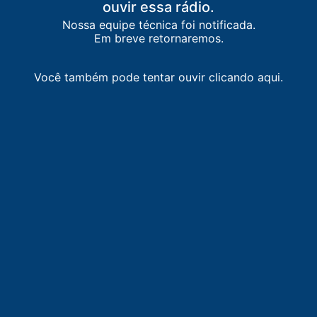
ouvir essa rádio.
Nossa equipe técnica foi notificada.
Em breve retornaremos.
Você também pode tentar ouvir clicando aqui.
LISTA DE RÁDIOS DE MANHUAÇU
88.3
FM
Nova FM
-
Manhuaçu
91.3
FM
Rádio Liberdade
-
Manhuaçu
95.5
FM
Mania FM
-
Ibatiba
99.3
FM
Rádio Liberdade
-
Abre Campo
102.9
FM
Clube FM
-
Divino