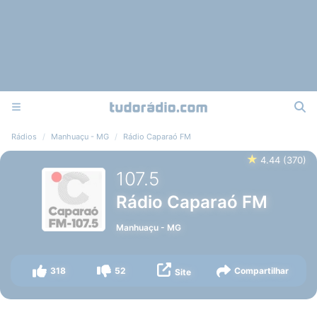
Rádios
Manhuaçu - MG
Rádio Caparaó FM
★
4.44
(
370
)
107.5
Rádio Caparaó FM
Manhuaçu
-
MG
318
52
Compartilhar
Site