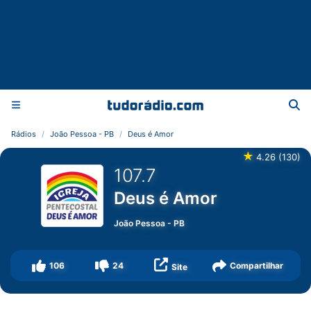
Rádios
João Pessoa - PB
Deus é Amor
★
4.26
(
130
)
107.7
Deus é Amor
João Pessoa
-
PB
106
24
Compartilhar
Site