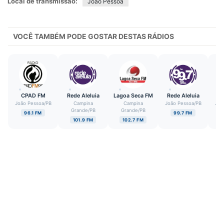
Local de transmissão:
João Pessoa
VOCÊ TAMBÉM PODE GOSTAR DESTAS RÁDIOS
CPAD FM
Rede Aleluia
Lagoa Seca FM
Rede Aleluia
Re
João Pessoa
/
PB
Campina
Campina
João Pessoa
/
PB
Joã
Grande
/
PB
Grande
/
PB
96.1 FM
99.7 FM
101.9 FM
102.7 FM