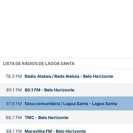
LISTA DE RÁDIOS DE LAGOA SANTA
79.3
FM
Rádio Atalaia / Rede Aleluia
-
Belo Horizonte
80.1
FM
80.1 FM
-
Belo Horizonte
87.9
FM
faixa comunitária / Lagoa Santa
-
Lagoa Santa
88.7
FM
TMC
-
Belo Horizonte
89.1
FM
Maravilha FM
-
Belo Horizonte