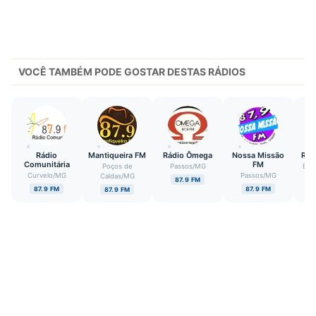
VOCÊ TAMBÉM PODE GOSTAR DESTAS RÁDIOS
Rádio
Mantiqueira FM
Rádio Ômega
Nossa Missão
Rád
Comunitária
FM
Poços de
Passos
/
MG
Bru
Curvelo
/
MG
Passos
/
MG
Caldas
/
MG
87.9 FM
87.9 FM
87.9 FM
87.9 FM