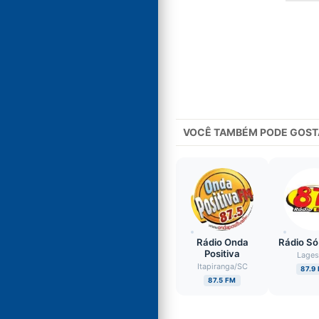
VOCÊ TAMBÉM PODE GOST
Rádio Onda
Rádio Só
Positiva
Lage
Itapiranga
/
SC
87.9
87.5 FM