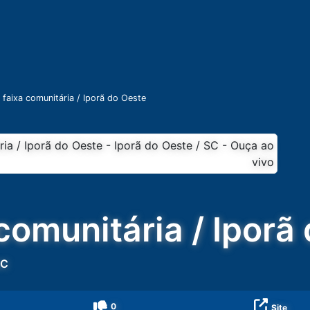
faixa comunitária / Iporã do Oeste
 comunitária / Iporã
SC
0
Site