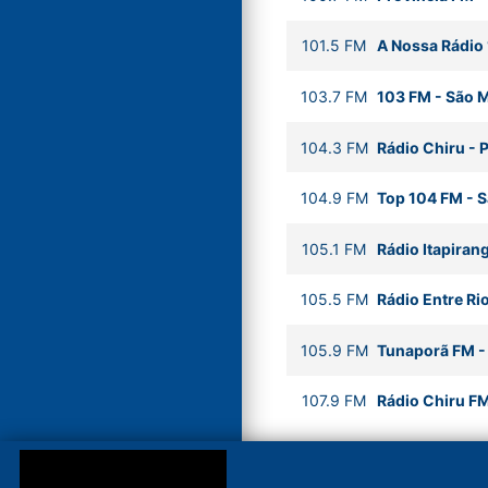
101.5
FM
A Nossa Rádio
103.7
FM
103 FM
-
São M
104.3
FM
Rádio Chiru
-
P
104.9
FM
Top 104 FM
-
S
105.1
FM
Rádio Itapiran
105.5
FM
Rádio Entre Ri
105.9
FM
Tunaporã FM
107.9
FM
Rádio Chiru F