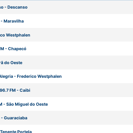
so
-
Descanso
-
Maravilha
ico Westphalen
FM
-
Chapecó
rã do Oeste
Alegria
-
Frederico Westphalen
 96.7 FM
-
Caibi
FM
-
São Miguel do Oeste
-
Guaraciaba
Tenente Portela