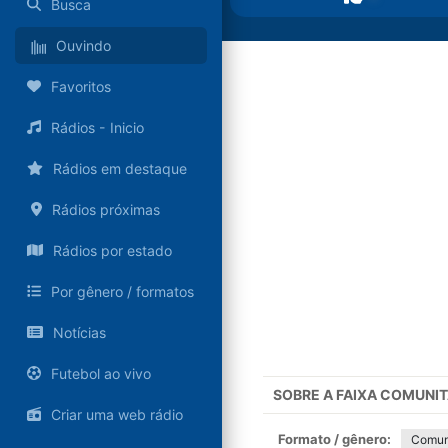
Busca
Ouvindo
Favoritos
Rádios - Inicio
Rádios em destaque
Rádios próximas
Rádios por estado
Por gênero / formatos
Notícias
Futebol ao vivo
SOBRE A
FAIXA COMUNIT
Criar uma web rádio
Formato / gênero:
Comun