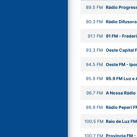
89.5
FM
Rádio Progres
90.3
FM
Rádio Difusora
91.1
FM
91 FM
-
Freder
93.3
FM
Oeste Capital 
94.5
FM
Oeste FM
-
Ipo
95.9
FM
95.9 FM Luz e 
96.7
FM
A Nossa Rádio
99.9
FM
Rádio Peperi 
100.5
FM
Raio de Luz FM
100.7
FM
Província FM
-