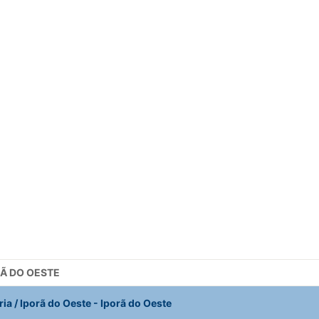
RÃ DO OESTE
ia / Iporã do Oeste
-
Iporã do Oeste