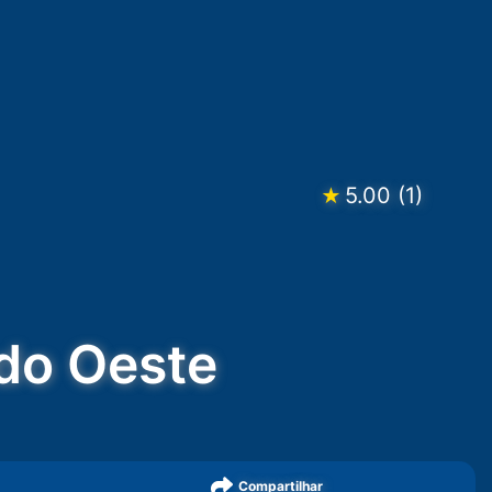
5.00
(
1
)
★
 do Oeste
Compartilhar