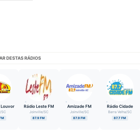
AR DESTAS RÁDIOS
 Louvor
Rádio Leste FM
Amizade FM
Rádio Cidade
s
/
SC
Joinville
/
SC
Joinville
/
SC
Barra Velha
/
SC
 FM
87.9 FM
87.9 FM
87.7 FM