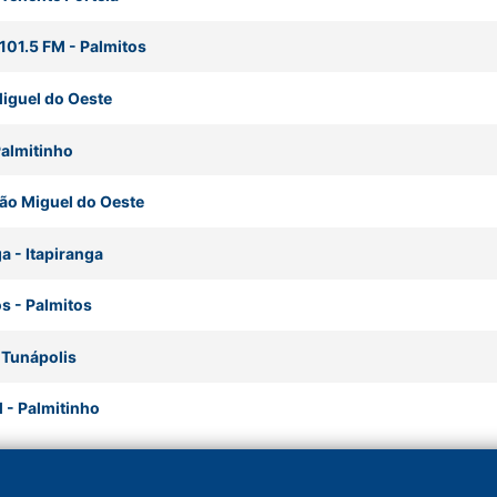
 101.5 FM
-
Palmitos
iguel do Oeste
almitinho
ão Miguel do Oeste
ga
-
Itapiranga
os
-
Palmitos
-
Tunápolis
M
-
Palmitinho