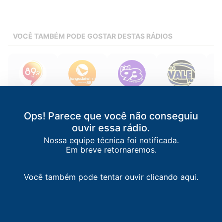
VOCÊ TAMBÉM PODE GOSTAR DESTAS RÁDIOS
89 FM
Jangadeiro FM
FM 93
Vale FM
Fortaleza
/
CE
Fortaleza
/
CE
Fortaleza
/
CE
Juazeiro do
Norte
/
CE
89.9 FM
88.9 FM
93.9 FM
Ops! Parece que você não conseguiu
99.9 FM
ouvir essa rádio.
Nossa equipe técnica foi notificada.
Em breve retornaremos.
Você também pode tentar ouvir clicando aqui.