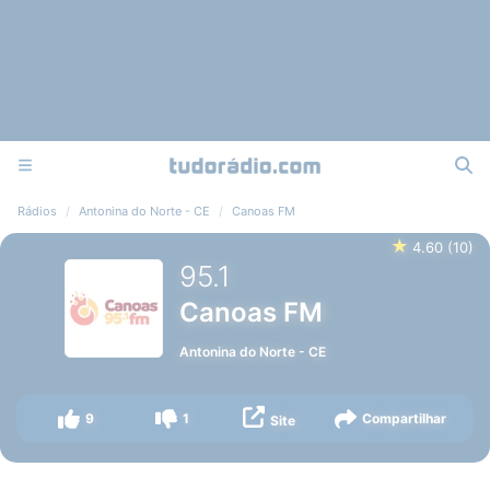
Rádios
Antonina do Norte - CE
Canoas FM
★
4.60
(
10
)
95.1
Canoas FM
Antonina do Norte
-
CE
9
1
Compartilhar
Site