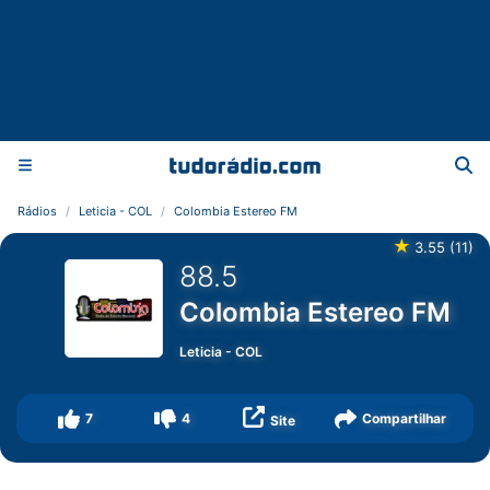
Rádios
Leticia - COL
Colombia Estereo FM
★
3.55
(
11
)
88.5
Colombia Estereo FM
Leticia
-
COL
7
4
Compartilhar
Site