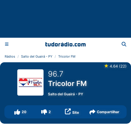
Rádios
Salto del Guairá - PY
Tricolor FM
★
4.64
(
22
)
96.7
Tricolor FM
Salto del Guairá
-
PY
20
2
Compartilhar
Site