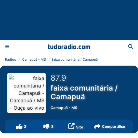
Rádios
Camapuã - MS
faixa comunitária / Camapuã
87.9
faixa comunitária /
Camapuã
Camapuã
-
MS
2
8
Compartilhar
Site