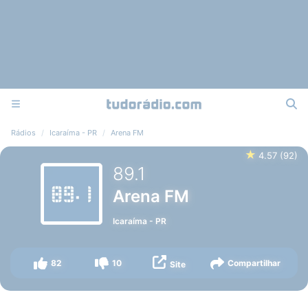
Rádios
Icaraíma - PR
Arena FM
★
4.57
(
92
)
89.1
Arena FM
Icaraíma
-
PR
82
10
Compartilhar
Site