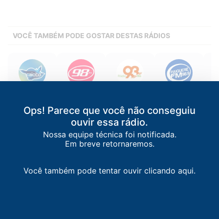
VOCÊ TAMBÉM PODE GOSTAR DESTAS RÁDIOS
Caiobá FM
98 FM
Rádio 93 FM
Paiquerê FM
M
Curitiba
/
PR
Curitiba
/
PR
Guarapuava
/
PR
Londrina
/
PR
Pon
Ops! Parece que você não conseguiu
102.3 FM
98.9 FM
93.7 FM
98.9 FM
ouvir essa rádio.
Nossa equipe técnica foi notificada.
Em breve retornaremos.
Você também pode tentar ouvir clicando aqui.