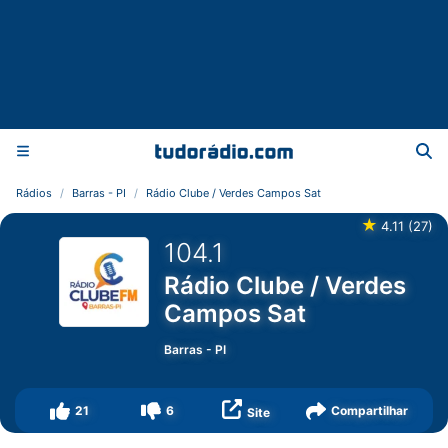
Rádios
Barras - PI
Rádio Clube / Verdes Campos Sat
★
4.11
(
27
)
104.1
Rádio Clube / Verdes
Campos Sat
Barras
-
PI
21
6
Compartilhar
Site