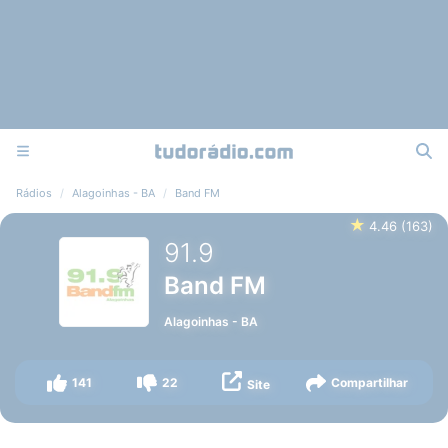
Rádios
Alagoinhas - BA
Band FM
★
4.46
(
163
)
91.9
Band FM
Alagoinhas
-
BA
141
22
Compartilhar
Site