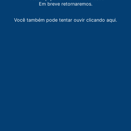
Em breve retornaremos.
Você também pode tentar ouvir clicando aqui.
LISTA DE RÁDIOS DE ALAGOINHAS
90.5
FM
Band FM
-
Feira de Santana
91.9
FM
Band FM
-
Alagoinhas
92.9
FM
93 FM
-
Alagoinhas