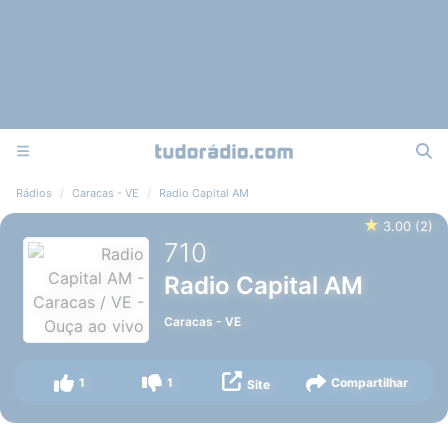
Rádios
Caracas - VE
Radio Capital AM
★
3.00
(
2
)
710
Radio Capital AM
Caracas
-
VE
1
1
Compartilhar
Site