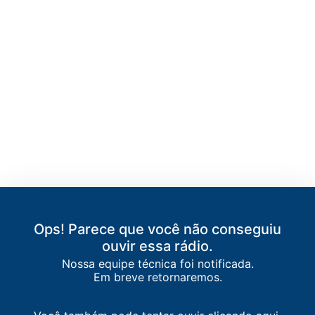
LISTA DE RÁDIOS DE CUIABÁ
Ops! Parece que você não conseguiu
ouvir essa rádio.
88.5
FM
Rede Aleluia
-
Cuiabá
Nossa equipe técnica foi notificada.
Em breve retornaremos.
89.5
FM
Rádio Assembleia
-
Cuiabá