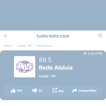
Rádios
Cuiabá - MT
Rede Aleluia
★
4.50
(
176
)
88.5
Rede Aleluia
Cuiabá
-
MT
154
22
Compartilhar
Site