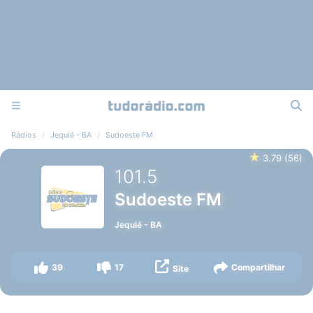
Rádios
Jequié - BA
Sudoeste FM
★
3.79
(
56
)
101.5
Sudoeste FM
Jequié
-
BA
39
17
Compartilhar
Site