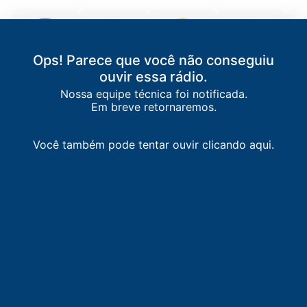
Ops! Parece que você não conseguiu
Itapoan FM
Bahia FM
Piatã FM
93 FM
J
ouvir essa rádio.
Salvador
/
BA
Salvador
/
BA
Salvador
/
BA
Jequié
/
BA
97.5 FM
88.7 FM
94.3 FM
93.3 FM
Nossa equipe técnica foi notificada.
Em breve retornaremos.
Você também pode tentar ouvir clicando aqui.