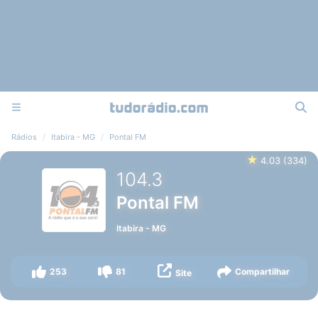
Rádios
Itabira - MG
Pontal FM
★
4.03
(
334
)
104.3
Pontal FM
Itabira
-
MG
253
81
Compartilhar
Site