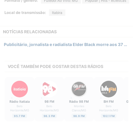
Formato / gênero:
Futebol Ao Vivo: MG
Popular | Hits - ecléticas
Local de transmissão:
Itabira
NOTÍCIAS RELACIONADAS
Publicitário, jornalista e radialista Elder Black morre aos 37 anos em Itabira (MG)
VOCÊ TAMBÉM PODE GOSTAR DESTAS RÁDIOS
Rádio Itatiaia
98 FM
Rádio 98 FM
BH FM
Gra
Belo
Belo
Montes
Belo
Ip
Horizonte
/
MG
Horizonte
/
MG
Claros
/
MG
Horizonte
/
MG
95.7 FM
98.3 FM
98.9 FM
102.1 FM