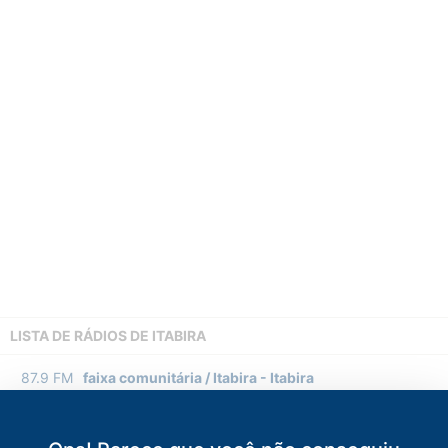
LISTA DE RÁDIOS DE ITABIRA
87.9
FM
faixa comunitária / Itabira
-
Itabira
88.7
FM
TMC
-
Belo Horizonte