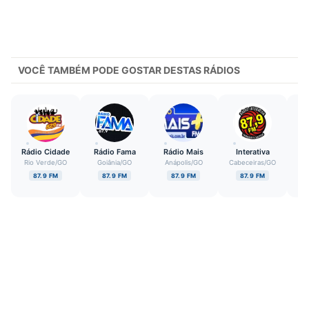
VOCÊ TAMBÉM PODE GOSTAR DESTAS RÁDIOS
Rádio Cidade
Rádio Fama
Rádio Mais
Interativa
Un
Rio Verde
/
GO
Goiânia
/
GO
Anápolis
/
GO
Cabeceiras
/
GO
Ar
87.9 FM
87.9 FM
87.9 FM
87.9 FM