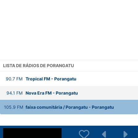
LISTA DE RÁDIOS DE PORANGATU
90.7
FM
Tropical FM
-
Porangatu
94.1
FM
Nova Era FM
-
Porangatu
105.9
FM
faixa comunitária / Porangatu
-
Porangatu