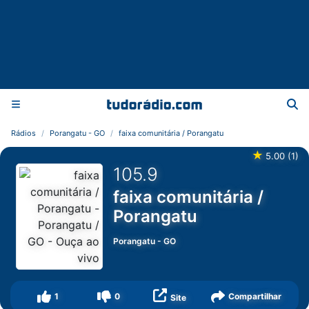
Rádios
Porangatu - GO
faixa comunitária / Porangatu
★
5.00
(
1
)
105.9
faixa comunitária /
Porangatu
Porangatu
-
GO
1
0
Compartilhar
Site