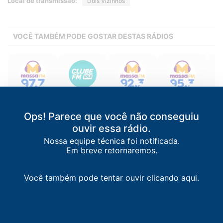
Local de transmissão:
Dois Vizinhos
VOCÊ TAMBÉM PODE GOSTAR DESTAS RÁDIOS
Massa FM
Clube FM
Massa FM
Massa FM
M
Curitiba
/
PR
Curitiba
/
PR
Maringá
/
PR
Francisco
Gua
Beltrão
/
PR
97.7 FM
101.5 FM
92.3 FM
Ops! Parece que você não conseguiu
95.3 FM
ouvir essa rádio.
Nossa equipe técnica foi notificada.
Em breve retornaremos.
Você também pode tentar ouvir clicando aqui.