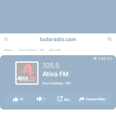
Rádios
Dois Vizinhos - PR
Ativa FM
★
4.64
(
11
)
105.5
Ativa FM
Dois Vizinhos
-
PR
10
1
Compartilhar
Site