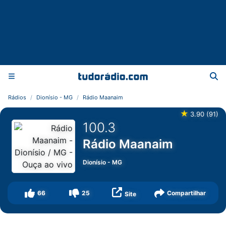
Rádios
Dionísio - MG
Rádio Maanaim
★
3.90
(
91
)
100.3
Rádio Maanaim
Dionísio
-
MG
66
25
Compartilhar
Site