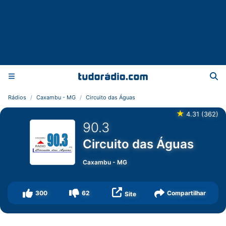
Rádios
Caxambu - MG
Circuito das Águas
★
4.31
(
362
)
90.3
Circuito das Águas
Caxambu
-
MG
300
62
Compartilhar
Site