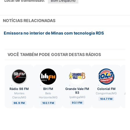
Local de transmissão:
Bom Despacho
NOTÍCIAS RELACIONADAS
Emissora no interior de Minas com tecnologia RDS
VOCÊ TAMBÉM PODE GOSTAR DESTAS RÁDIOS
Rádio 98 FM
BH FM
Grande Vale FM
Colonial FM
93
Montes
Belo
Congonhas
/
MG
Juiz
Ipatinga
/
MG
Claros
/
MG
Horizonte
/
MG
104.7 FM
93.1 FM
98.9 FM
102.1 FM