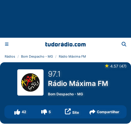
Rádios
Bom Despacho - MG
Rádio Máxima FM
★
4.57
(
47
)
97.1
Rádio Máxima FM
Bom Despacho
-
MG
42
5
Compartilhar
Site