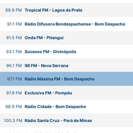
89.9
FM
Tropical FM
-
Lagoa da Prata
91.1
FM
Rádio Difusora Bondespachense
-
Bom Despacho
91.5
FM
Onda FM
-
Pitangui
93.1
FM
Sucesso FM
-
Divinópolis
96.1
FM
96 FM
-
Nova Serrana
97.1
FM
Rádio Máxima FM
-
Bom Despacho
97.9
FM
Exclusiva FM
-
Pompéu
98.9
FM
Rádio Cidade
-
Bom Despacho
100.3
FM
Rádio Santa Cruz
-
Pará de Minas