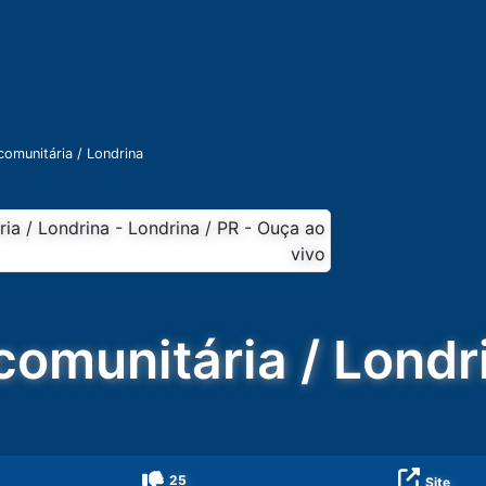
 comunitária / Londrina
 comunitária / Londr
25
Site