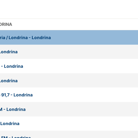
DRINA
ria / Londrina
-
Londrina
Londrina
-
Londrina
Londrina
 91,7
-
Londrina
M
-
Londrina
-
Londrina
a FM
-
Londrina