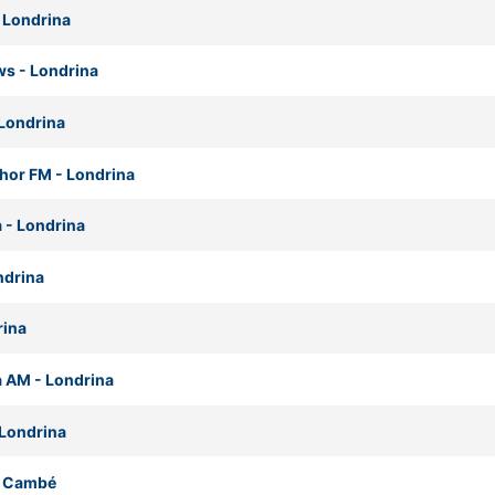
-
Londrina
ws
-
Londrina
Londrina
lhor FM
-
Londrina
a
-
Londrina
ndrina
rina
a AM
-
Londrina
Londrina
-
Cambé