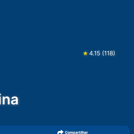
4.15
(
118
)
★
ina
Compartilhar