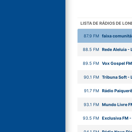
LISTA DE RÁDIOS DE LON
87.9
FM
faixa comunitá
88.5
FM
Rede Aleluia
-
89.5
FM
Vox Gospel FM
90.1
FM
Tribuna Soft
-
91.7
FM
Rádio Paiquerê
93.1
FM
Mundo Livre F
93.5
FM
Exclusiva FM
94.1
FM
Rádio Novo Di