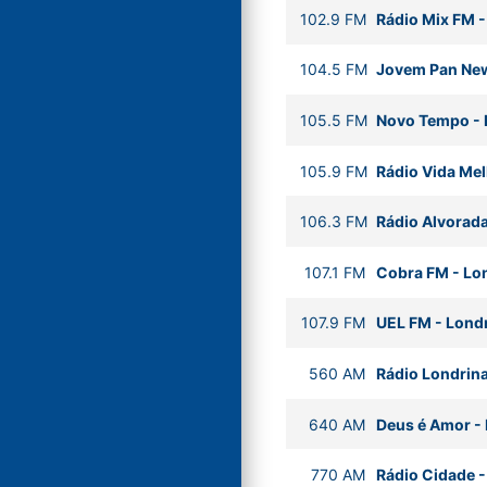
102.9
FM
Rádio Mix FM
104.5
FM
Jovem Pan Ne
105.5
FM
Novo Tempo
-
105.9
FM
Rádio Vida Me
106.3
FM
Rádio Alvorad
107.1
FM
Cobra FM
-
Lo
107.9
FM
UEL FM
-
Lond
560
AM
Rádio Londrin
640
AM
Deus é Amor
-
770
AM
Rádio Cidade