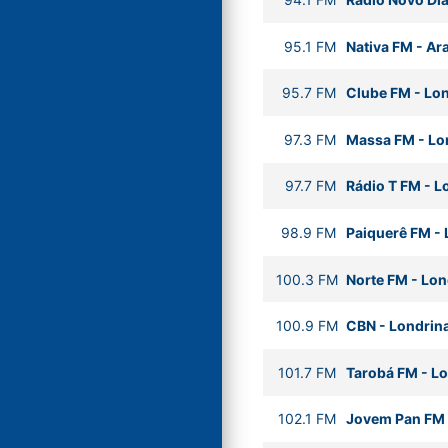
95.1
FM
Nativa FM
-
Ar
95.7
FM
Clube FM
-
Lon
97.3
FM
Massa FM
-
Lo
97.7
FM
Rádio T FM
-
L
98.9
FM
Paiquerê FM
-
100.3
FM
Norte FM
-
Lon
100.9
FM
CBN
-
Londrin
101.7
FM
Tarobá FM
-
Lo
102.1
FM
Jovem Pan FM