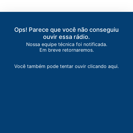
Ops! Parece que você não conseguiu
ouvir essa rádio.
Nossa equipe técnica foi notificada.
Em breve retornaremos.
LISTA DE RÁDIOS DE MACAPÁ
90.9
FM
Rádio Diário
-
Macapá
Você também pode tentar ouvir clicando aqui.
93.3
FM
CBN Amazônia
-
Macapá
93.9
FM
Rádio Assembleia
-
Macapá
94.5
FM
Equatorial FM
-
Macapá
96.9
FM
Rádio Universitária UNIFAP
-
Macapá
99.1
FM
Equinócio FM
-
Macapá