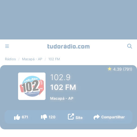
Rádios
Macapá - AP
102 FM
★
4.39
(
791
)
102.9
102 FM
Macapá
-
AP
671
120
Compartilhar
Site