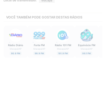
Local de transmissão:
Macapá
VOCÊ TAMBÉM PODE GOSTAR DESTAS RÁDIOS
Rádio Diário
Forte FM
Rádio 101 FM
Equinócio FM
Macapá
/
AP
Macapá
/
AP
Macapá
/
AP
Macapá
/
AP
S
90.9 FM
99.9 FM
101.9 FM
99.1 FM