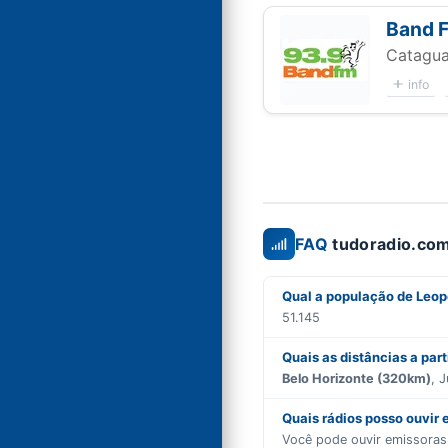
Band 
Catagua
info
FAQ
tudoradio.com
Qual a população de Leop
51.145
Quais as distâncias a part
Belo Horizonte (320km)
, 
Quais rádios posso ouvir
Você pode ouvir emissora