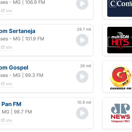
ses - MG
| 106.9 FM
site
29.7 mil
om Sertaneja
ses - MG
| 101.9 FM
site
26 mil
som Gospel
ses - MG
| 99.3 FM
site
10.9 mil
 Pan FM
- MG
| 98.7 FM
site