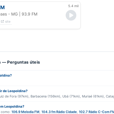
5.4 mil
FM
ses - MG
| 93.9 FM
site
 — Perguntas úteis
oldina?
ir de Leopoldina?
Juiz de Fora (97km), Barbacena (156km), Ubá (71km), Muriaé (61km), Cat
 em Leopoldina?
s como:
106.9 Melodia FM
,
104.3 fm Rádio Cidade
,
102.7 Rádio C-Com F