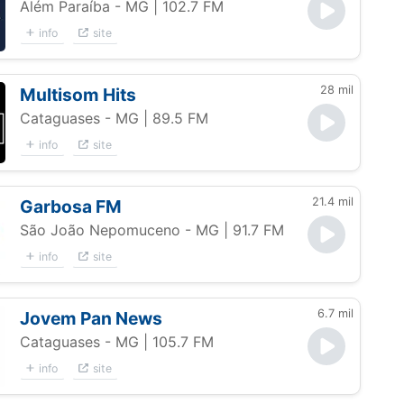
Além Paraíba - MG
| 102.7 FM
info
site
28 mil
Multisom Hits
Cataguases - MG
| 89.5 FM
info
site
21.4 mil
Garbosa FM
São João Nepomuceno - MG
| 91.7 FM
info
site
6.7 mil
Jovem Pan News
Cataguases - MG
| 105.7 FM
info
site