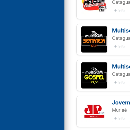
Catagua
info
Multis
Catagua
info
Multi
Catagua
info
Jovem
Muriaé 
info