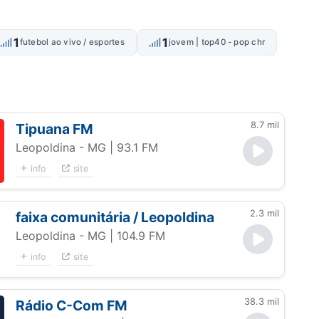
1
1
futebol ao vivo / esportes
jovem | top40 - pop chr
8.7 mil
Tipuana FM
Leopoldina - MG
| 93.1 FM
info
site
2.3 mil
faixa comunitária / Leopoldina
Leopoldina - MG
| 104.9 FM
info
site
38.3 mil
Rádio C-Com FM