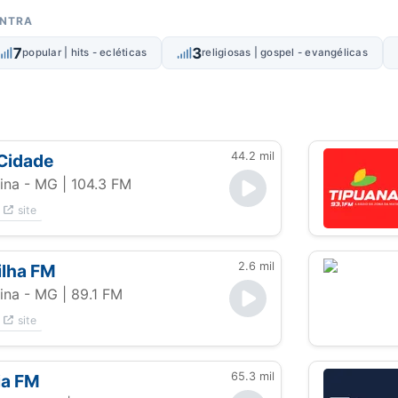
ONTRA
7
3
popular | hits - ecléticas
religiosas | gospel - evangélicas
44.2 mil
Cidade
ina - MG
| 104.3 FM
site
2.6 mil
ilha FM
ina - MG
| 89.1 FM
site
65.3 mil
ia FM