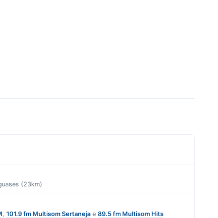
aguases (23km)
M
,
101.9 fm Multisom Sertaneja
e
89.5 fm Multisom Hits