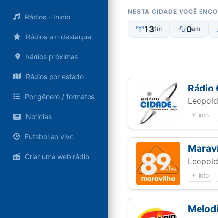
NESTA CIDADE VOCÊ ENC
Rádios - Inicio
13
0
fm
am
Rádios em destaque
Rádios próximas
Rádios por estado
Rádio 
Por gênero / formatos
Leopold
info
Notícias
Futebol ao vivo
Marav
Criar uma web rádio
Leopold
info
Melod