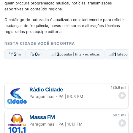
quem procura programação musical, notícias, transmissões
esportivas ou conteúdo regional.
O catálogo do tudoradio é atualizado constantemente para refletir
mudanças de frequência, novas emissoras e alterações técnicas
registradas pela equipe editorial.
NESTA CIDADE VOCÊ ENCONTRA
5
0
3
1
fm
am
popular | hits - ecléticas
futebol a
135.6 mil
Rádio Cidade
Paragominas - PA
| 93.3 FM
50.5 mil
Massa FM
Paragominas - PA
| 101.1 FM