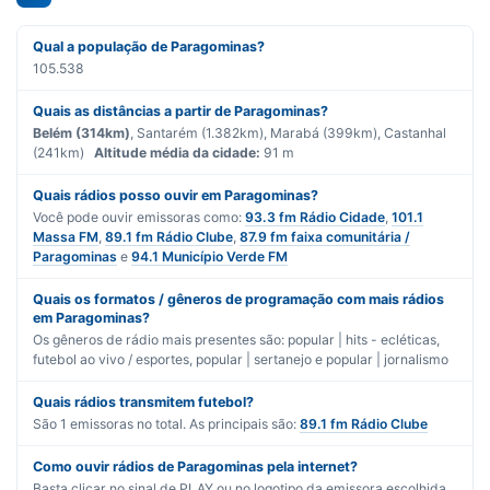
Qual a população de Paragominas?
105.538
Quais as distâncias a partir de Paragominas?
Belém (314km)
, Santarém (1.382km), Marabá (399km), Castanhal
(241km)
Altitude média da cidade:
91 m
Quais rádios posso ouvir em Paragominas?
Você pode ouvir emissoras como:
93.3 fm Rádio Cidade
,
101.1
Massa FM
,
89.1 fm Rádio Clube
,
87.9 fm faixa comunitária /
Paragominas
e
94.1 Município Verde FM
Quais os formatos / gêneros de programação com mais rádios
em Paragominas?
Os gêneros de rádio mais presentes são:
popular | hits - ecléticas
,
futebol ao vivo / esportes
,
popular | sertanejo
e
popular | jornalismo
Quais rádios transmitem futebol?
São
1
emissoras no total. As principais são:
89.1 fm Rádio Clube
Como ouvir rádios de Paragominas pela internet?
Basta clicar no sinal de PLAY ou no logotipo da emissora escolhida.