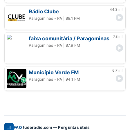
44.3 mil
Rádio Clube
Paragominas - PA
| 89.1 FM
7.8 mil
faixa comunitária / Paragominas
Paragominas - PA
| 87.9 FM
6.7 mil
Município Verde FM
Paragominas - PA
| 94.1 FM
FAQ
tudoradio.com — Perguntas úteis